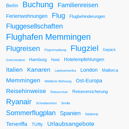
Buchung
Familienreisen
Berlin
Flug
Ferienwohnungen
Flugbehinderungen
Fluggesellschaften
Flughafen Memmingen
Flugziel
Flugreisen
Gepäck
Flugverspätung
Hotelempfehlungen
Hamburg
Hotel
Griechenland
Italien
Kanaren
London
Mallorca
Lateinanmerika
Memmingen
Ost-Europa
Möblierte Wohnung
Reisehinweise
Reiseversicherung
Reiseschutz
Ryanair
Schwabennest
Sevilla
Sommerflugplan
Spanien
Städtetrip
Urlaubsangebote
Teneriffa
TUIfly