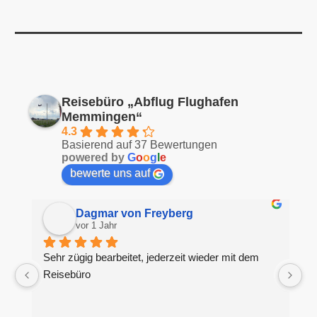
Reisebüro „Abflug Flughafen
Memmingen“
4.3
Basierend auf 37 Bewertungen
powered by
G
o
o
g
l
e
bewerte uns auf
Dagmar von Freyberg
vor 1 Jahr
Sehr zügig bearbeitet, jederzeit wieder mit dem 
H
Reisebüro
g
S