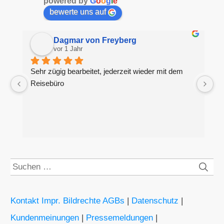
powered by
G
o
o
g
l
e
bewerte uns auf
Dagmar von Freyberg
vor 1 Jahr
Sehr zügig bearbeitet, jederzeit wieder mit dem 
H
Reisebüro
g
S
Kontakt Impr. Bildrechte AGBs
|
Datenschutz
|
Kundenmeinungen
|
Pressemeldungen
|