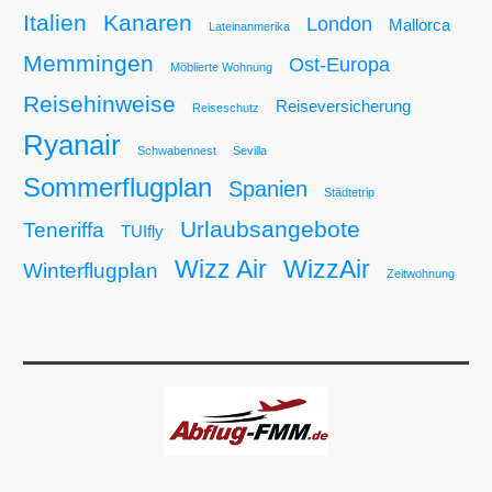
Italien
Kanaren
London
Mallorca
Lateinanmerika
Memmingen
Ost-Europa
Möblierte Wohnung
Reisehinweise
Reiseversicherung
Reiseschutz
Ryanair
Schwabennest
Sevilla
Sommerflugplan
Spanien
Städtetrip
Urlaubsangebote
Teneriffa
TUIfly
Wizz Air
WizzAir
Winterflugplan
Zeitwohnung