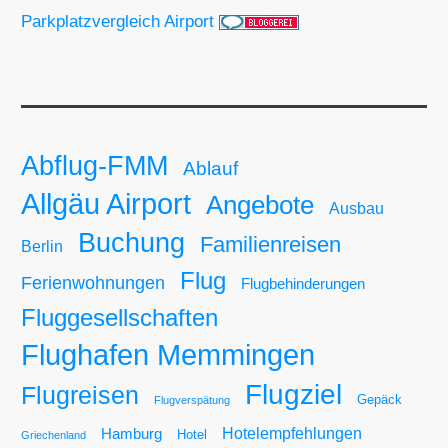
Parkplatzvergleich Airport
Abflug-FMM
Ablauf
Allgäu Airport
Angebote
Ausbau
Buchung
Familienreisen
Berlin
Flug
Ferienwohnungen
Flugbehinderungen
Fluggesellschaften
Flughafen Memmingen
Flugziel
Flugreisen
Gepäck
Flugverspätung
Hotelempfehlungen
Hamburg
Hotel
Griechenland