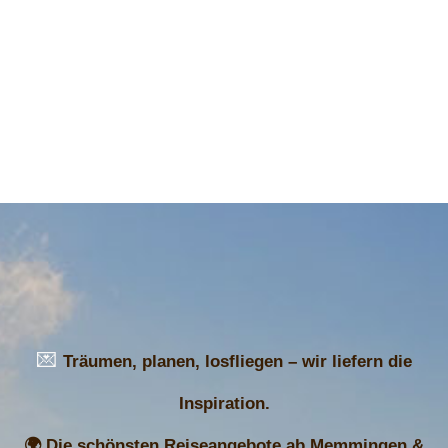
💌
Träumen, planen, losfliegen – wir liefern die
Inspiration.
🌍 Die schönsten Reiseangebote ab Memmingen &