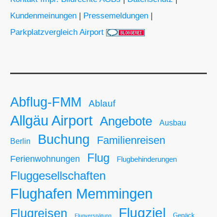
Kundenmeinungen
|
Pressemeldungen
|
Parkplatzvergleich Airport
Abflug-FMM
Ablauf
Allgäu Airport
Angebote
Ausbau
Buchung
Familienreisen
Berlin
Flug
Ferienwohnungen
Flugbehinderungen
Fluggesellschaften
Flughafen Memmingen
Flugziel
Flugreisen
Gepäck
Flugverspätung