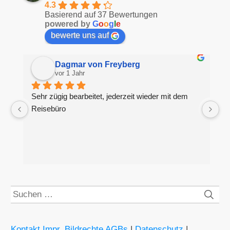
4.3
Basierend auf 37 Bewertungen
powered by
G
o
o
g
l
e
bewerte uns auf
Dagmar von Freyberg
vor 1 Jahr
Sehr zügig bearbeitet, jederzeit wieder mit dem 
H
Reisebüro
g
S
Suchen
nach:
Kontakt Impr. Bildrechte AGBs
|
Datenschutz
|