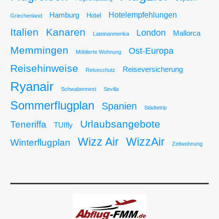
Hotelempfehlungen
Hamburg
Hotel
Griechenland
Italien
Kanaren
London
Mallorca
Lateinanmerika
Memmingen
Ost-Europa
Möblierte Wohnung
Reisehinweise
Reiseversicherung
Reiseschutz
Ryanair
Schwabennest
Sevilla
Sommerflugplan
Spanien
Städtetrip
Urlaubsangebote
Teneriffa
TUIfly
Wizz Air
WizzAir
Winterflugplan
Zeitwohnung