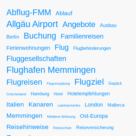
Abflug-FMM
Ablauf
Allgäu Airport
Angebote
Ausbau
Buchung
Familienreisen
Berlin
Flug
Ferienwohnungen
Flugbehinderungen
Fluggesellschaften
Flughafen Memmingen
Flugziel
Flugreisen
Gepäck
Flugverspätung
Hotelempfehlungen
Hamburg
Hotel
Griechenland
Italien
Kanaren
London
Mallorca
Lateinanmerika
Memmingen
Ost-Europa
Möblierte Wohnung
Reisehinweise
Reiseversicherung
Reiseschutz