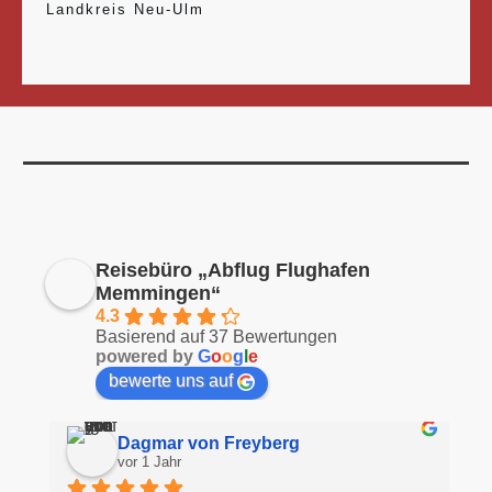
Landkreis Neu-Ulm
Reisebüro „Abflug Flughafen
Memmingen“
4.3
Basierend auf 37 Bewertungen
powered by
G
o
o
g
l
e
bewerte uns auf
Dagmar von Freyberg
vor 1 Jahr