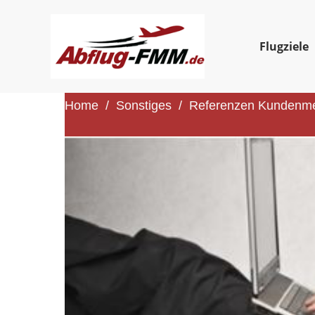
nter your text here...
Flugziele
Home
/
Sonstiges
/
Referenzen Kundenm