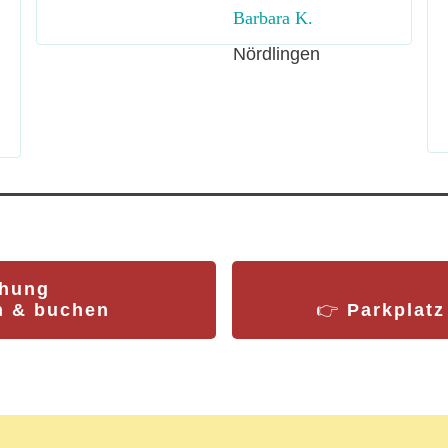
Barbara K.
Nördlingen
chung
en & buchen
👉
Parkplatz