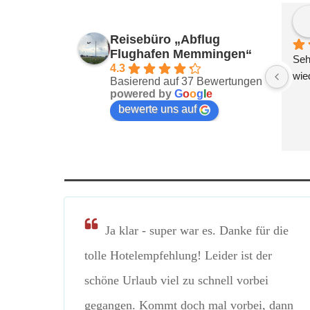
Reisebüro „Abflug
Flughafen Memmingen“
Sehr
4.3
wie
Basierend auf 37 Bewertungen
powered by
G
o
o
g
l
e
bewerte uns auf
Ja klar - super war es. Danke für die
tolle Hotelempfehlung! Leider ist der
schöne Urlaub viel zu schnell vorbei
gegangen. Kommt doch mal vorbei, dann