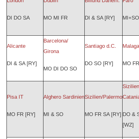
London
Dublin
Billund Dänem.
Faro
DI DO SA
MO MI FR
DI & SA [RY]
MI+SO
Barcelona/
Alicante
Santiago d.C.
Malag
Girona
DI & SA [RY]
DO SO [RY]
MO FR
MO DI DO SO
Sizilie
Pisa IT
Alghero Sardinien
Sizilien/Palermo
Catani
MO FR [RY]
MI & SO
MO FR SA [RY]
DO & 
[WZ]