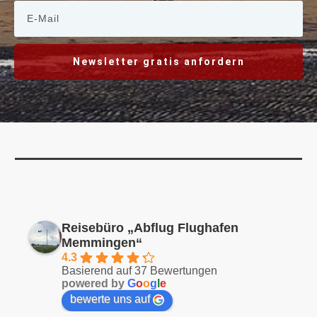
Newsletter gratis anfordern
Reisebüro „Abflug Flughafen
Memmingen“
4.3
Basierend auf 37 Bewertungen
powered by
G
o
o
g
l
e
bewerte uns auf