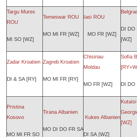
Targu Mures
Belgra
Temeswar ROU
Iasi ROU
ROU
DI DO
MO MI FR [WZ]
MO FR [WZ]
MI SO [WZ]
[WZ]
Chisinau
Sofia B
Zadar Kroatien
Zagreb Kroatien
Moldau
[RY+W
DI & SA [RY]
MO MI FR [RY]
MO FR [WZ]
DI DO
Kutaisi
Pristina
Tirana Albanien
Georgi
Kosovo
Kukes Albanien
[WZ]
MO DI DO FR SA
MO MI FR SO
DI SA [WZ]