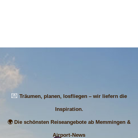
💌
Träumen, planen, losfliegen – wir liefern die
Inspiration.
🌍 Die schönsten Reiseangebote ab Memmingen &
Airport-News