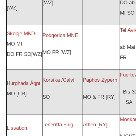
[WZ]
DO ab 
[WZ]
MI SO
Tel Avi
Skopje MKD
Podgorica MNE
MO MI
ab Ma
MO FR [WZ]
DO FR SO[WZ]
FR
Fuerte
Korsika /Calvi
Paphos Zypern
Hurghada Ägpt
Bis 3
MO [CR]
SO
MO & FR [RY]
SA 
Moska
Teneriffa Flug
Athen [RY]
Lissabon