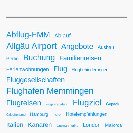
Abflug-FMM
Ablauf
Allgäu Airport
Angebote
Ausbau
Buchung
Familienreisen
Berlin
Flug
Ferienwohnungen
Flugbehinderungen
Fluggesellschaften
Flughafen Memmingen
Flugziel
Flugreisen
Gepäck
Flugverspätung
Hotelempfehlungen
Hamburg
Hotel
Griechenland
Italien
Kanaren
London
Mallorca
Lateinanmerika