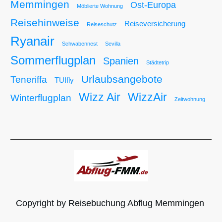
Memmingen
Ost-Europa
Möblierte Wohnung
Reisehinweise
Reiseversicherung
Reiseschutz
Ryanair
Schwabennest
Sevilla
Sommerflugplan
Spanien
Städtetrip
Urlaubsangebote
Teneriffa
TUIfly
Wizz Air
WizzAir
Winterflugplan
Zeitwohnung
Copyright by Reisebuchung Abflug Memmingen