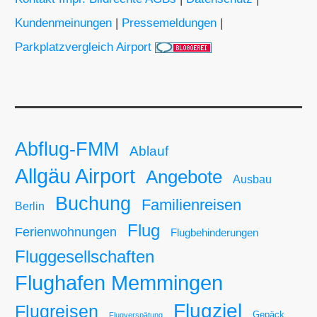
Kundenmeinungen
|
Pressemeldungen
|
Parkplatzvergleich Airport
Abflug-FMM
Ablauf
Allgäu Airport
Angebote
Ausbau
Buchung
Familienreisen
Berlin
Flug
Ferienwohnungen
Flugbehinderungen
Fluggesellschaften
Flughafen Memmingen
Flugziel
Flugreisen
Gepäck
Flugverspätung