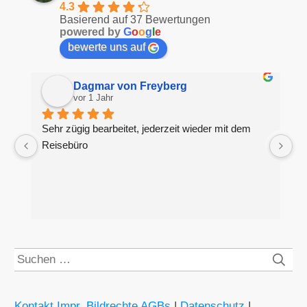
4.3
Basierend auf 37 Bewertungen
powered by
G
o
o
g
l
e
bewerte uns auf
Dagmar von Freyberg
vor 1 Jahr
Sehr zügig bearbeitet, jederzeit wieder mit dem 
H
Reisebüro
g
S
Suchen
nach:
Kontakt Impr. Bildrechte AGBs
|
Datenschutz
|