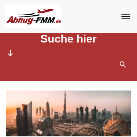
Home
//
Tag: dubai
Suche hier