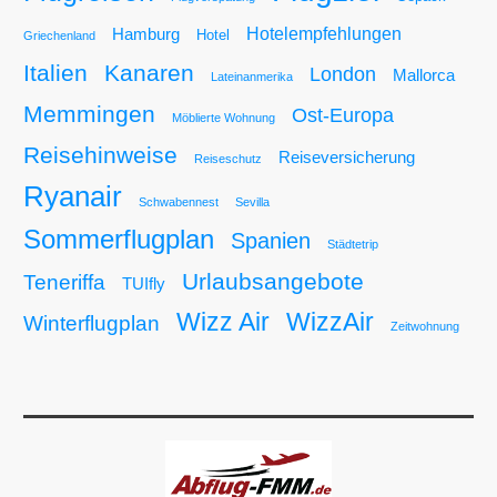
Hotelempfehlungen
Hamburg
Hotel
Griechenland
Italien
Kanaren
London
Mallorca
Lateinanmerika
Memmingen
Ost-Europa
Möblierte Wohnung
Reisehinweise
Reiseversicherung
Reiseschutz
Ryanair
Schwabennest
Sevilla
Sommerflugplan
Spanien
Städtetrip
Urlaubsangebote
Teneriffa
TUIfly
Wizz Air
WizzAir
Winterflugplan
Zeitwohnung